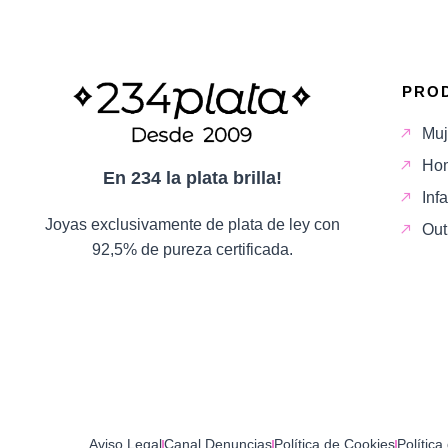
PRO
Muj
Ho
En 234 la plata brilla!
Infa
Joyas exclusivamente de plata de ley con
Out
92,5% de pureza certificada.
Aviso Legal
Canal Denuncias
Política de Cookies
Política