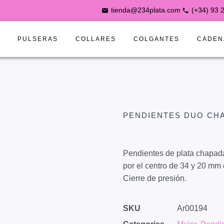
tienda@234plata.com
(+34) 93 
S
PULSERAS
COLLARES
COLGANTES
CADEN
PENDIENTES DUO CH
Pendientes de plata chapad
por el centro de 34 y 20 mm 
Cierre de presión.
SKU
Ar00194