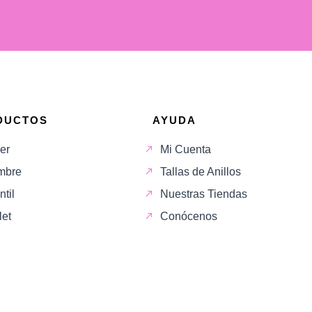
DUCTOS
AYUDA
er
Mi Cuenta
mbre
Tallas de Anillos
ntil
Nuestras Tiendas
let
Conócenos