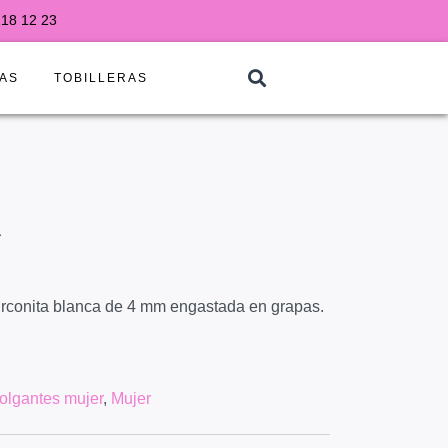
218 12 23
AS
TOBILLERAS
A
irconita blanca de 4 mm engastada en grapas.
olgantes mujer
,
Mujer