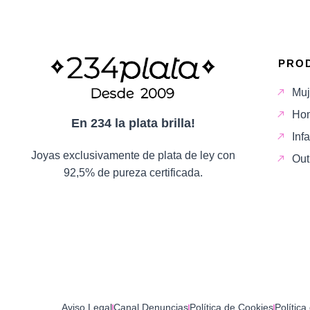
PRO
Muj
Ho
En 234 la plata brilla!
Infa
Joyas exclusivamente de plata de ley con
Out
92,5% de pureza certificada.
Aviso Legal
Canal Denuncias
Política de Cookies
Política