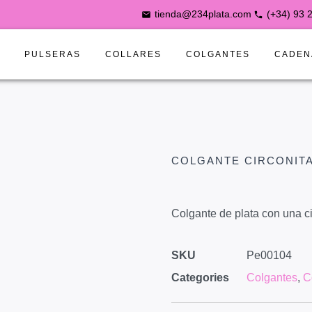
tienda@234plata.com
(+34) 93 
S
PULSERAS
COLLARES
COLGANTES
CADEN
COLGANTE CIRCONIT
Colgante de plata con una c
SKU
Pe00104
Categories
Colgantes
,
C